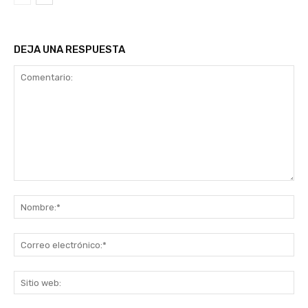
DEJA UNA RESPUESTA
Comentario:
No
Co
ele
Sit
we