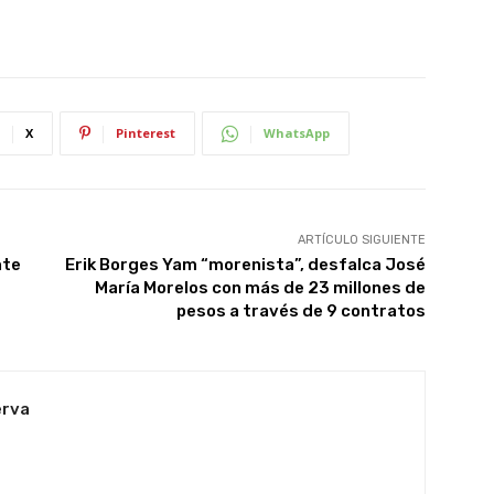
X
Pinterest
WhatsApp
ARTÍCULO SIGUIENTE
nte
Erik Borges Yam “morenista”, desfalca José
María Morelos con más de 23 millones de
pesos a través de 9 contratos
erva