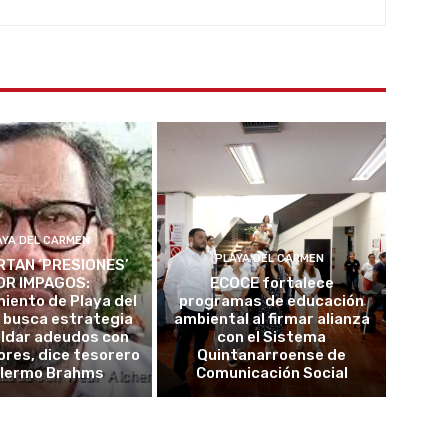
AYA DEL CARMEN
PLAYA DEL CARMEN
TAN ‘PRESIONES’
OR IMPAGOS:
ECOCE fortalece
iento de Playa del
programas de educación
 busca estrategia
ambiental al firmar alianza
aldar adeudos con
con el Sistema
res, dice tesorero
Quintanarroense de
llermo Brahms
Comunicación Social