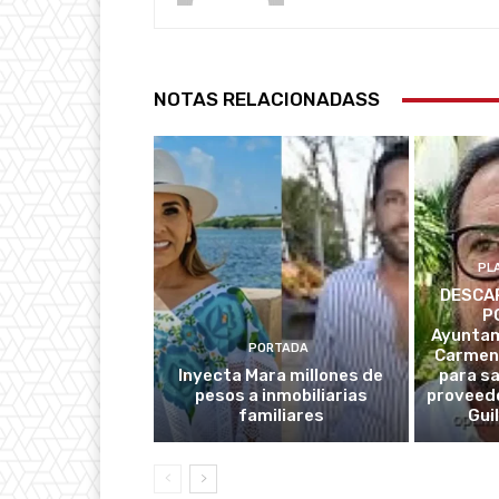
NOTAS RELACIONADASS
PL
DESCAR
P
Ayuntam
PORTADA
Carmen
Inyecta Mara millones de
para s
pesos a inmobiliarias
proveedo
familiares
Gui