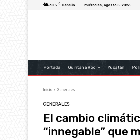
C
30.5
Cancún
miércoles, agosto 5, 2026
Portada
Quintana Roo
Yucatán
Polí
Inicio
Generales
GENERALES
El cambio climátic
“innegable” que mo