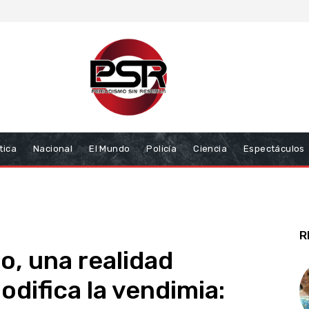
tica
Nacional
El Mundo
Policía
Ciencia
Espectáculos
R
o, una realidad
difica la vendimia: