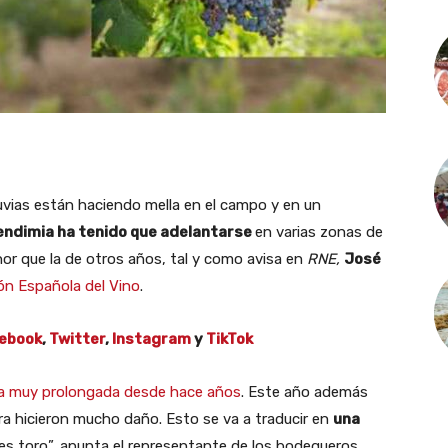
luvias están haciendo mella en el campo y en un
endimia ha tenido que adelantarse
en varias zonas de
or que la de otros años, tal y como avisa en
RNE,
José
ón Española del Vino
.
ebook
,
Twitter
,
Instagram
y
TikTok
a muy prolongada desde hace años
. Este año además
ra hicieron mucho daño. Esto se va a traducir en
una
 es toro”, apunta el representante de los bodegueros