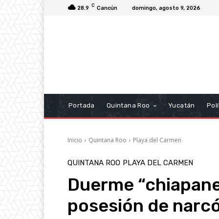
C
28.9
Cancún
domingo, agosto 9, 2026
Portada
Quintana Roo
Yucatán
Polí
Inicio
Quintana Roo
Playa del Carmen
QUINTANA ROO
PLAYA DEL CARMEN
Duerme “chiapane
posesión de narc