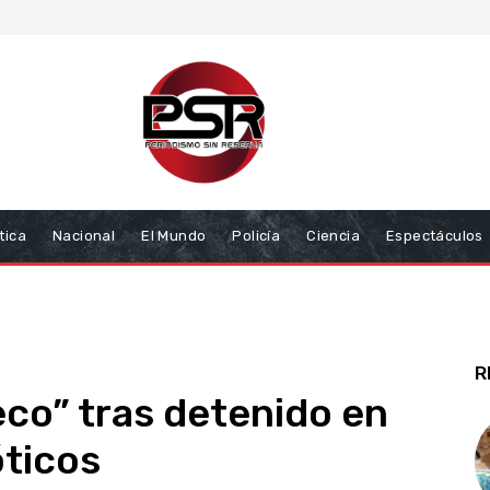
tica
Nacional
El Mundo
Policía
Ciencia
Espectáculos
R
co” tras detenido en
óticos