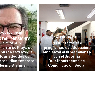
AYA DEL CARMEN
PLAYA DEL CARMEN
TAN ‘PRESIONES’
OR IMPAGOS:
ECOCE fortalece
iento de Playa del
programas de educación
 busca estrategia
ambiental al firmar alianza
aldar adeudos con
con el Sistema
res, dice tesorero
Quintanarroense de
llermo Brahms
Comunicación Social