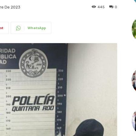
445
0
re De 2023
st
WhatsApp