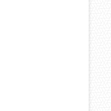
*
co:*