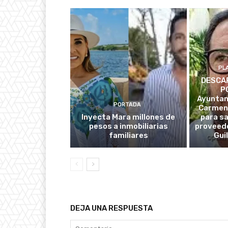
PL
DESCAR
P
Ayuntam
PORTADA
Carmen
Inyecta Mara millones de
para s
pesos a inmobiliarias
proveedo
familiares
Gui
DEJA UNA RESPUESTA