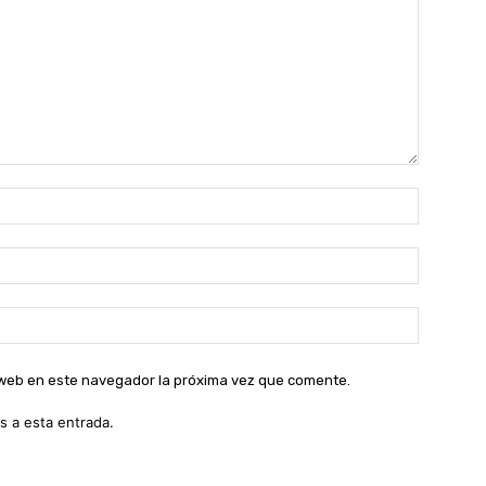
Nombre:
Correo
electróni
Sitio
web:
o web en este navegador la próxima vez que comente.
s a esta entrada.