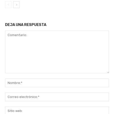
DEJA UNA RESPUESTA
Comentario:
No
Co
ele
Sit