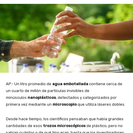
AP.- Un litro promedio de
agua
embotellada
contiene cerca de
un cuarto de millón de partículas invisibles de
minúsculos
nanoplásticos
, detectados y categorizados por
primera vez mediante un
microscopio
que utiliza láseres dobles.
Desde hace tiempo, los científicos pensaban que había grandes
cantidades de esos
trozos
microscópicos
de plástico, pero no
sabían cuántos o de qué tipo eran, hasta que los investigadores