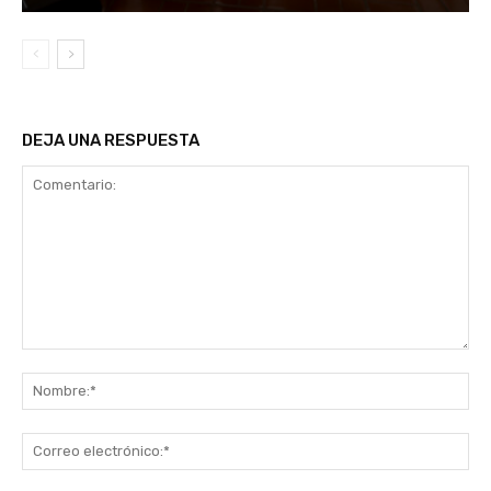
DEJA UNA RESPUESTA
Comentario:
No
Co
ele