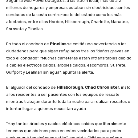
Según la web PowerOutage.us, a las 6.30 h local) más de 3.2
millones de hogares y empresas estaban sin electricidad, con los
condados de la costa centro-oeste del estado como los más
afectados, entre ellos Hardee, Hillsborough, Charlotte, Manatee,
Sarasota y Pinellas.
En todo el condado de
Pinellas
se emitió una advertencia a los
ciudadanos para que sigan refugiados tras los “daños graves en
todo el condado”. “Muchas carreteras están intransitables debido
a cables eléctricos caídos, árboles caídos, escombros. St. Pete,
Gulfport y Lealman sin agua”, apunta la alerta.
El alguacil del condado de
Hillsborough
,
Chad Chronister
, instó
a los residentes a ser pacientes con los equipos de rescate
mientras trabajan durante toda la noche para realizar rescates e
intentar llegar a quienes necesitan ayuda.
“Hay tantos árboles y cables eléctricos caídos que literalmente
tenemos que abrirnos paso en estos vecindarios para poder
evaluar qué tan dañados están”, apuntó a CNN esta mañana.