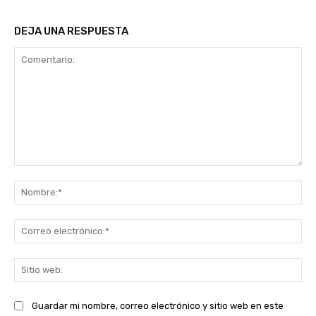
DEJA UNA RESPUESTA
Comentario:
No
Co
ele
Sit
we
Guardar mi nombre, correo electrónico y sitio web en este