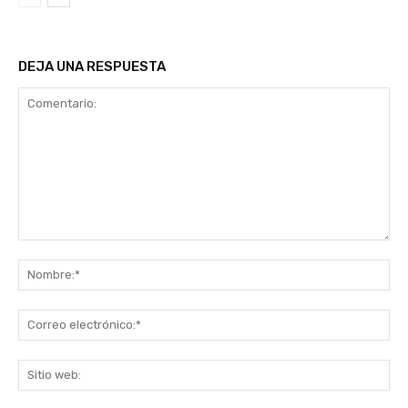
DEJA UNA RESPUESTA
Comentario:
No
Co
ele
Sit
we