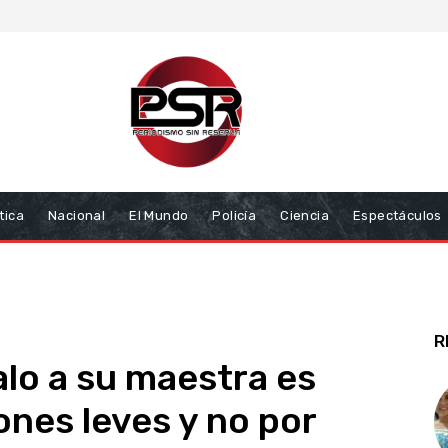
tica
Nacional
El Mundo
Policía
Ciencia
Espectáculos
R
lo a su maestra es
ones leves y no por