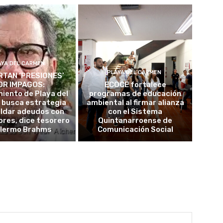
AYA DEL CARMEN
PLAYA DEL CARMEN
TAN ‘PRESIONES’
OR IMPAGOS:
ECOCE fortalece
iento de Playa del
programas de educación
 busca estrategia
ambiental al firmar alianza
aldar adeudos con
con el Sistema
res, dice tesorero
Quintanarroense de
llermo Brahms
Comunicación Social