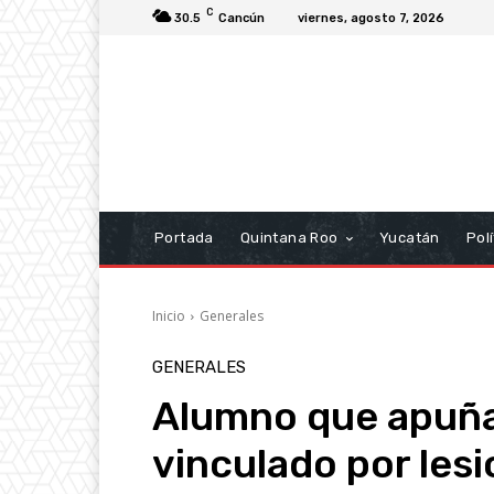
C
30.5
Cancún
viernes, agosto 7, 2026
Portada
Quintana Roo
Yucatán
Polí
Inicio
Generales
GENERALES
Alumno que apuña
vinculado por lesi