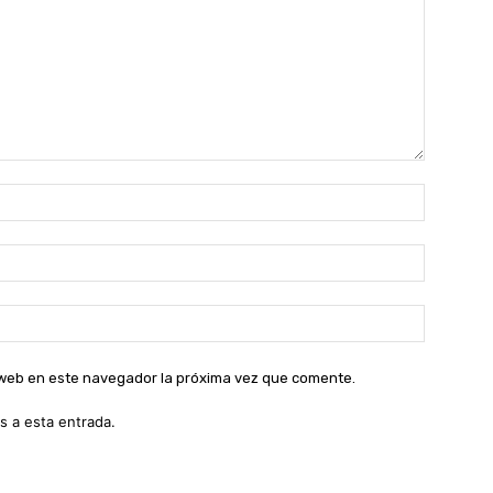
Nombre:
Correo
electróni
Sitio
web:
o web en este navegador la próxima vez que comente.
s a esta entrada.