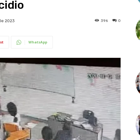
cidio
396
0
 De 2023
st
WhatsApp