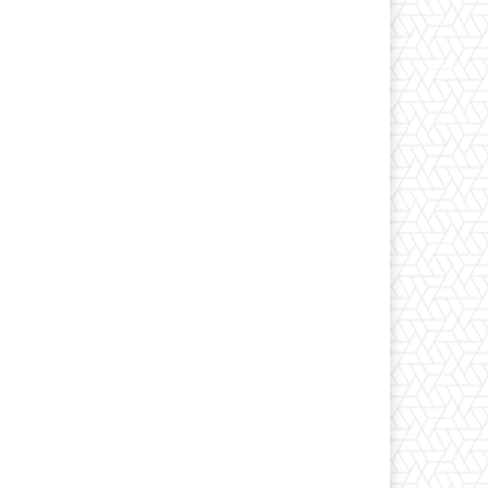
*
co:*