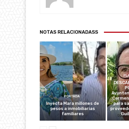
NOTAS RELACIONADASS
PL
DESCAR
P
Ayuntam
PORTADA
Carmen
Inyecta Mara millones de
para s
pesos a inmobiliarias
proveedo
familiares
Gui