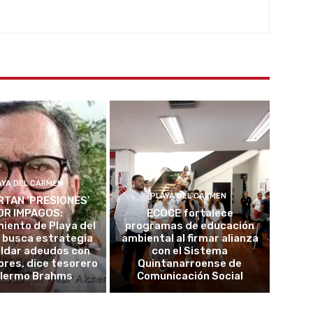
AYA DEL CARMEN
PLAYA DEL CARMEN
TAN ‘PRESIONES’
OR IMPAGOS:
ECOCE fortalece
iento de Playa del
programas de educación
 busca estrategia
ambiental al firmar alianza
aldar adeudos con
con el Sistema
res, dice tesorero
Quintanarroense de
llermo Brahms
Comunicación Social