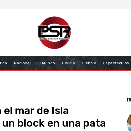
tica
Nacional
El Mundo
Policía
Ciencia
Espectáculos
R
el mar de Isla
n un block en una pata