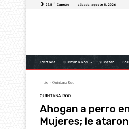
C
27.8
Cancún
sábado, agosto 8, 2026
Portada
Quintana Roo
Yucatán
Polí
Inicio
Quintana Roo
QUINTANA ROO
Ahogan a perro en 
Mujeres; le ataro