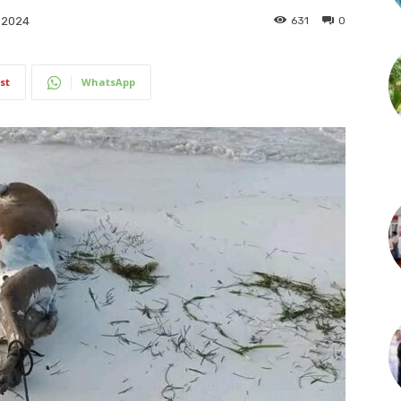
631
0
 2024
st
WhatsApp