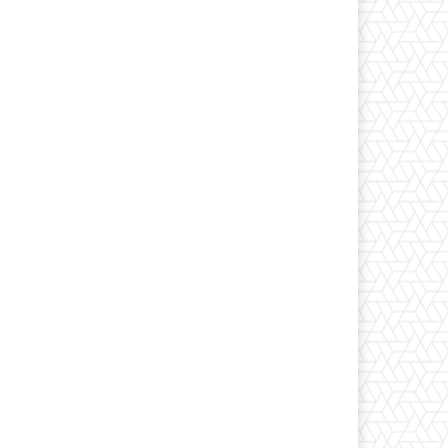
*
co:*