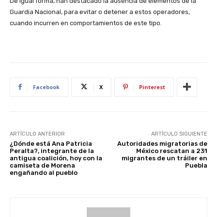
De igual forma, han destacado la ausencia de elementos de la
Guardia Nacional, para evitar o detener a estos operadores,
cuando incurren en comportamientos de este tipo.
Facebook
X
Pinterest
ARTÍCULO ANTERIOR
ARTÍCULO SIGUIENTE
¿Dónde está Ana Patricia
Autoridades migratorias de
Peralta?, integrante de la
México rescatan a 231
antigua coalición, hoy con la
migrantes de un tráiler en
camiseta de Morena
Puebla
engañando al pueblo