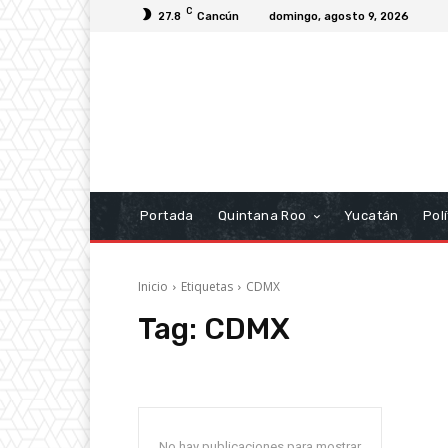
C
27.8
Cancún
domingo, agosto 9, 2026
Portada
Quintana Roo
Yucatán
Polí
Inicio
Etiquetas
CDMX
Tag:
CDMX
No hay publicaciones para mostrar