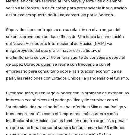
Mérida; en octubre regresó al Tren Maya, y este 1 de diciembre
volvió a la Península de Yucatán para presenciar la inauguración
del nuevo aeropuerto de Tulum, construido por la Sedena.
Superado el primer tropiezo en su relación en el arranque del
sexenio, provocado por las críticas de Slim hacia la cancelación
del Nuevo Aeropuerto Internacional de México (NAIM) –un
megaproyecto del que era el mayor contratista–, el
multimillonario se convirtió en una suerte de consejero especial
de López Obrador, quien se reúne con frecuencia con el
empresario para consultarlo sobre “la situación económica del
país”, las relaciones con Estados Unidos, la pandemia o el turismo.
El tabasqueño, quien llegó al poder con la promesa de extirpar los
intereses económicos del poder político y de terminar con el
“predominio de una minoría”, se ha referido a Slim como “amigo y
buen empresario” o como el “empresario más austero y más
institucional de México, que es también nuestro orgullo”, a pesar
de que su fortuna personal supera la que suman los 65 millones
de mexicanos más pobres, según la organización Oxfam.