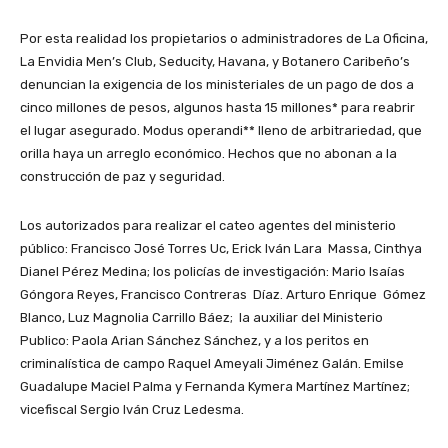
Por esta realidad los propietarios o administradores de La Oficina,
La Envidia Men’s Club, Seducity, Havana, y Botanero Caribeño’s
denuncian la exigencia de los ministeriales de un pago de dos a
cinco millones de pesos, algunos hasta 15 millones* para reabrir
el lugar asegurado. Modus operandi** lleno de arbitrariedad, que
orilla haya un arreglo económico. Hechos que no abonan a la
construcción de paz y seguridad.
Los autorizados para realizar el cateo agentes del ministerio
público: Francisco José Torres Uc, Erick Iván Lara Massa, Cinthya
Dianel Pérez Medina; los policías de investigación: Mario Isaías
Góngora Reyes, Francisco Contreras Díaz. Arturo Enrique Gómez
Blanco, Luz Magnolia Carrillo Báez; la auxiliar del Ministerio
Publico: Paola Arian Sánchez Sánchez, y a los peritos en
criminalística de campo Raquel Ameyali Jiménez Galán. Emilse
Guadalupe Maciel Palma y Fernanda Kymera Martínez Martínez;
vicefiscal Sergio Iván Cruz Ledesma.