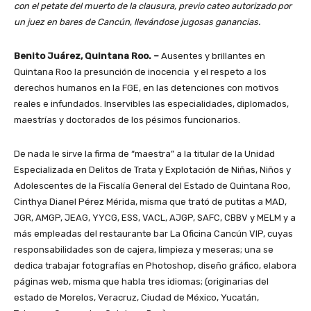
con el petate del muerto de la clausura, previo cateo autorizado por
un juez en bares de Cancún
,
llevándose jugosas ganancias.
Benito Juárez, Quintana Roo. –
Ausentes y brillantes en
Quintana Roo la presunción de inocencia y el respeto a los
derechos humanos en la FGE, en las detenciones con motivos
reales e infundados. Inservibles las especialidades, diplomados,
maestrías y doctorados de los pésimos funcionarios.
De nada le sirve la firma de “maestra” a la titular de la Unidad
Especializada en Delitos de Trata y Explotación de Niñas, Niños y
Adolescentes de la Fiscalía General del Estado de Quintana Roo,
Cinthya Dianel Pérez Mérida, misma que trató de putitas a MAD,
JGR, AMGP, JEAG, YYCG, ESS, VACL, AJGP, SAFC, CBBV y MELM y a
más empleadas del restaurante bar La Oficina Cancún VIP, cuyas
responsabilidades son de cajera, limpieza y meseras; una se
dedica trabajar fotografías en Photoshop, diseño gráfico, elabora
páginas web, misma que habla tres idiomas; (originarias del
estado de Morelos, Veracruz, Ciudad de México, Yucatán,